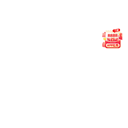
欧冠勒沃库森对阵法兰克福回撤后的推
进
在德甲这片战术博弈的高原上，勒沃库森与
法兰克福的对决从来不是简...
延
2026-07-25
伸
阅
读