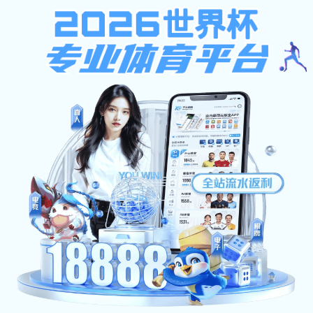
📱 📘 🐦
2026年5月23日 星期五
🌤️ 28°C
🏅 星空
登录
🔍
☰
体育
注册
开放平台
尤文四球大胜佛罗伦
萨升至意杯榜首
在寒风凛冽的意大利都灵之夜，一场足
以改变意甲争冠格局的焦点战役在安联
竞技场激情上演。尤文图斯以摧枯拉朽
之势，四球大胜佛罗伦萨，不仅将对手
的防线彻底击溃，更凭借这场酣畅淋漓