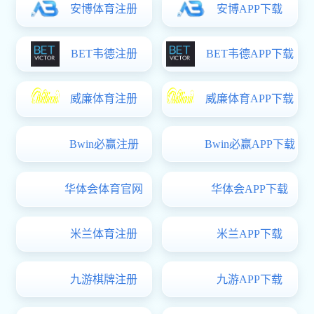
制力和攻击欲望。中场的弗拉霍维奇与
基耶萨这对前佛罗伦萨核心组合，面对
旧主没有丝毫留情，他们的每一次跑动
和传球都像是一把尖刀，精准地划开了
紫百合的防线。
上半场的第一个进球来得迅猛而干脆。
一次快速反击中，尤文图斯的后场长传
找到了埋伏在禁区前沿的基耶萨，他巧
妙地将球卸下，顺势横敲给高速插上的
弗拉霍维奇。后者不作调整，迎球怒
射，皮球如流星般直挂球门死角。这粒
进球不仅打破了场上的僵局，也彻底点
燃了主队球迷的激情。佛罗伦萨试图稳