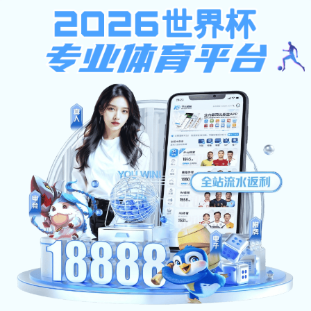
📱 📘 🐦
2026年5月23日 星期五
🌤️ 28°C
🏅 星空
登录
🔍
☰
体育
注册
开放平台
欧冠争冠贝蒂斯瓦伦
西亚防线崩盘火药味
十足
在欧战烽火重燃的夜晚，一场原本被视
为控球与节奏较量的对决，最终演变成
了火药味与失误齐飞、激烈与混乱并存
的经典战役。当贝蒂斯与瓦伦西亚这两