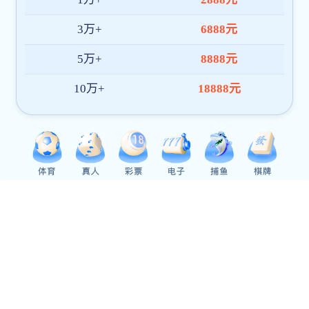
线崩盘的闹剧再次上演。贝蒂斯开出角
下一
球，瓦伦西亚防守球员在禁区内出现了
篇：
科特
令人难以置信的盯人失误，漏掉了后点
迪瓦
完全无人看守的贝蒂斯中后卫。后者轻
核心
塞科
松头球顶出反弹球，门将鞭长莫及。贝
福法
蒂斯2-1再次领先。但瓦伦西亚的回应来
纳搜
索热
得更加迅猛。仅仅6分钟后，瓦伦西亚在
度
右路发动了一次快速突袭，下底传中
后，贝蒂斯中卫在解围时竟然踢空了皮
球，皮球打在自家横梁上弹回禁区。一
片混乱中，瓦伦西亚球员补射入网，比
分再次扳平。这种双方防线轮番出现低
级失误的场景，在欧冠争冠级别的比赛
中极为罕见，却真实地反映了高强度对