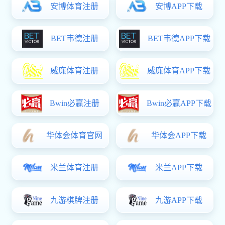
一次本应轻松解围的后场传球，在贝蒂
斯前锋的高位逼抢下变成了致命的回传
失误。贝蒂斯前锋闪电般断球后推射远
角得手，整个进球过程从失误到破门仅
耗时8秒。这一刻，瓦伦西亚的后防线仿
佛被按下了暂停键，球员之间的呼应出
现了致命迟滞，而贝蒂斯则嗅到了血腥
味，攻势愈发凶猛。
然而，贝蒂斯的喜悦并未持续太久。瓦
伦西亚在丢球后展现出惊人的韧性与战
术调整能力。他们放弃了开场时看似保
守的防守反击，转而采用高压逼抢，试
图在贝蒂斯半场就夺回球权。这种战术