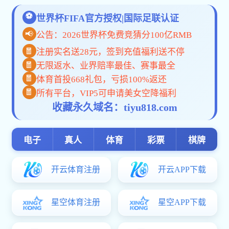
支西甲劲旅在欧冠争冠的关键节点狭路
相逢时，没有人预料到比赛会以一种近
乎失控的方式展开。防线如同纸糊般脆
弱，攻击线却如烈火般狂躁，双方用一
场跌宕起伏的3-3平局，为欧冠争冠的格
局增添了更多不确定性。这不仅仅是一
场平局，更是一部关于战术崩溃与意志
碰撞的生存指南。
比赛伊始，贝蒂斯显然希望利用主场优
势占据先机。他们保持着经典的控球渗
透，试图通过精细的传导撕开瓦伦西亚
的防线。然而，足球的魅力往往在于计
划赶不上变化。仅仅第15分钟，瓦伦西
亚防线崩盘的第一道裂痕便暴露无遗。