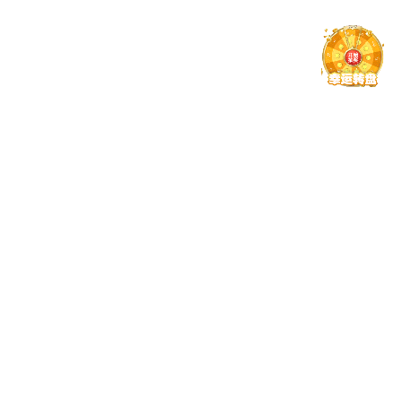
三笘薰在日本与突尼斯一战中禁区抢点
时
在三笘薰的足球世界里，禁区前沿的每一步
都像是与时间赛跑的精密计...
2026-07-25