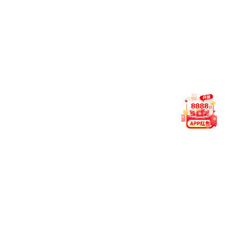
2026世界杯楚阿梅尼迎战挪威直塞线路
是
前言：当2026年美加墨世界杯的号角吹响，
法国队的中场发动机楚阿梅尼...
2026-07-25