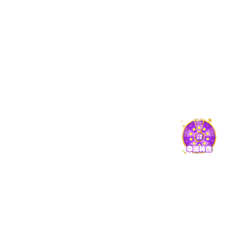
2026世界杯土耳其澳大利亚赛前角球分
析