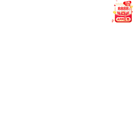
读
弗林蓬面对日本时的边中协防默契能否
减
在世界杯的赛场上，每一次攻防转换都可能
决定一支球队的命运。当荷...
2026-07-22