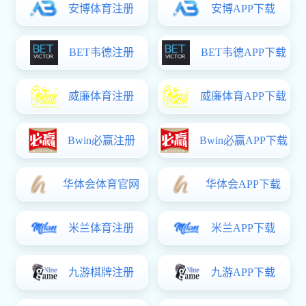
稳住重心，用眼神欺骗对手，用脚腕的
颤抖变向送出精准的直塞？这已不是技
术层面的拷问，而是胆识与意志的终极
对决。
从战术布局来看，葡萄牙主帅显然已将
赌注压在了维蒂尼亚的持球推进能力
上。当C罗的无球跑动拉扯出纵深空间，
当边锋在两翼拉开宽度，维蒂尼亚的任
务就是从密集的包围圈中，找出那条藏
在“乌兹别克斯坦防线”身后的死亡线路。
如果他能顶住压力，在身体失去平衡的
前一秒，用外脚背兜出一记弧线绕过两
名后卫的拦截，那么葡萄牙的进攻将瞬