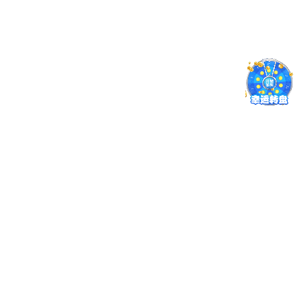
吕迪格在世界杯面对科特迪瓦时向前出
球
在世界杯的舞台上，每一次触球都可能改写
历史的走向。当德国战车遭...
2026-07-25
三笘薰在日本与突尼斯一战中禁区抢点
时