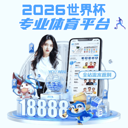
📱 📘 🐦
2026年5月23日 星期五
🌤️ 28°C
🏅 星空
登录
🔍
☰
体育
注册
开放平台
维蒂尼亚面对乌兹别
克斯坦中场压迫能否
送出关键传球
在世界杯的舞台上，星光与压力往往成
正比。当葡萄牙中场维蒂尼亚站上草
皮，面对乌兹别克斯坦那如狼群般的中
场压迫时，球迷们屏住了呼吸。是迷失