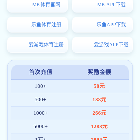
伊祖拉耶夫的大赛经验恰恰提供了这种
变量。他并非那种需要依靠绝对速度生
吃对手的边锋，他的跑动路线更为狡
黠，往往能在防线转身的间隙完成致命
的斜插。这种基于预判的跑位，正是年
上一
轻对手在高压之下最容易忽视的细节。
篇：
皮
当哥伦比亚后卫们忙于寻找身体对抗
亚尼
时，法伊祖拉耶夫可能已经通过一个微
奇面
对瑞
不足道的眼神假动作，切断了他们与门
士防
线定
将之间的传球线路。这种隐藏在平静水
位球
面下的杀机，是数据统计无法体现的珍
威胁
贵财富。
下一
篇：
然而，我们必须清醒地认识到，大赛经
哥伦
比亚
验绝非万能灵药。足球场上，体能与年