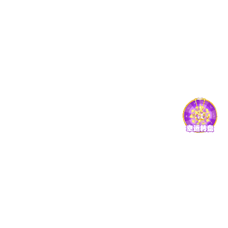
2026世界杯土耳其澳大利亚赛前角球分
析
当土耳其的星月旗在狂风中猎猎作响，当澳
大利亚的袋鼠军团在绿茵场...
2026-07-24