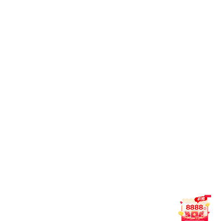
聚焦勒沃库森欧冠关键战中路渗透效率
将
在欧冠联赛的宏大叙事中，勒沃库森正以一
种令人耳目一新的姿态吸引...
2026-07-24
延
伸
阅
读