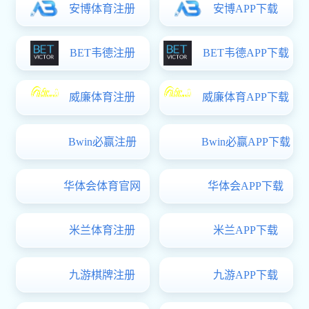
一批兼具技术细腻与身体对抗的新生代
球员。他们的中场创造力，尤其是恰尔
汗奥卢领衔的进攻组织，将成为撕开澳
大利亚防线的利器。然而，土耳其队的
防守稳定性一直是其软肋，后防线的偶
尔走神与门将位置的稳定性，往往会在
高强度对抗中被放大。因此，在分析
“2026世界杯土耳其澳大利亚赛前比分看
点”时，我们不能忽视土耳其队能否在90
分钟内保持防守专注度，这直接决定了
他们能否将场面优势转化为胜势。
转入另一方，澳大利亚队则代表了一种
截然不同的生存智慧。作为亚洲足坛的