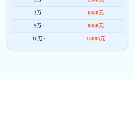
队要想取得理想中的比分，就必须牢牢
抓住定位球与反击中的每一个机会，毕
竟他们的得分手段往往建立在对手的失
上一
误之上。
篇：
阿
从战术博弈的深层次来看，这场比赛的
贾克
斯先
核心看点在于“控制与反控制”。土耳其队
丢后
渴望通过细腻的脚下技术与快速的传切
追拉
什福
配合来掌控比赛节奏，而澳大利亚队则
德压
更加擅长在混乱与对抗中寻找致命一
哨进
击。这种风格上的巨大差异，使得比赛
下一
篇：
的天平始终处于摇摆不定之中。当土耳
维尔
其队的中场创造力被激活时，他们有能
茨克
雷桑
力打出3-0或4-1这样的大胜；而如果澳
巨星
大利亚队成功切断了土耳其的传导线
连线