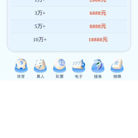
长蜷缩反击的球队时，将被无限放大。
深入剖析这场龙争虎斗的赔率构成，我
们不得不提及一个极少数人关注却至关
重要的维度：半全场赔率。数据显示，
“平/客胜”的玩法中，奥地利对应的数值
极具诱惑力。这并非空穴来风，它精准
反映了比赛心态的转变：阿尔及利亚极
有可能在开场阶段利用体能优势与主场
般的氛围采取抢攻战术，若上半场无法
击溃奥地利，随着体能的下降和对手的
调整，下半场被反噬的风险激增。而
“客/主胜”的赔率组合高达6.00以上，完
全被机构放弃，这再次印证了阿尔及利
亚后程乏力、容易被经验丰富的球队逆