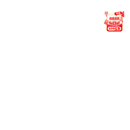
欧冠强强对话中的毕尔巴鄂前场逼抢路
线
在足球战术分析日益精密的今天，欧洲冠军
联赛的顶级对决早已超越了...
2026-07-24