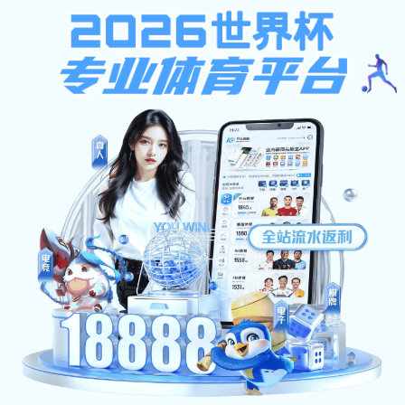
📱 📘 🐦
2026年5月23日 星期五
🌤️ 28°C
🏅 星空
登录
🔍
☰
体育
注册
开放平台
2026世界杯阿尔及利
亚奥地利赛前赔率解
读
当全世界球迷的目光聚焦于2026年美加
墨世界杯的广阔舞台时，一场看似冷门
实则暗藏玄机的对决，正悄然引发着数
据公司与资深赌徒们的博弈。阿尔及利