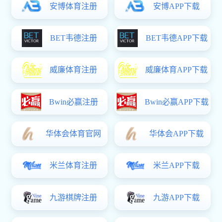
率公司对阿尔及利亚的评估，显然给予
了极高的韧性与战术纪律权重。市场普
遍定价为2.80的胜赔，暗示了机构对他
们在面对欧洲列强时制造冷门的期待。
值得注意的是，阿尔及利亚的赔率在近
期出现了一定程度的上浮，这与他们同
组对手的强悍防守反击能力有关，但更
深的逻辑在于投资者对其能否在90分钟
内保持高强度逼抢存有疑虑。然而，正
是这种市场情绪的微小波动，往往孕育
着反向投注的价值洼地。
转向奥地利，这支中欧传统劲旅正经历
上一
着一场战术革新。在朗尼克的调教下，
篇：
克