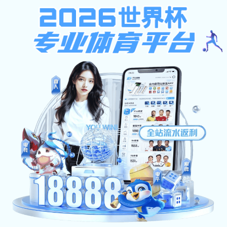
📱 📘 🐦
2026年5月23日 星期五
🌤️ 28°C
🏅 星空
登录
🔍
☰
体育
注册
开放平台
瑞安门德斯面对乌拉
圭队防线能否破解密
集防守前场支点观察
乌拉圭的防线，素来以铁血和坚韧著
称。迭戈·阿隆索麾下的这支队伍，在卡
塔尔世界杯小组赛中首战便零封了老牌
劲旅韩国队，其防守体系的严密性可见