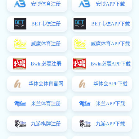
关键钥匙。面对乌拉圭这种惯于收缩防
守、利用身体对抗挤压空间的球队，瑞
安门德斯的任务将异常艰巨。他的每一
次转身、每一脚传球，都可能决定葡萄
牙进攻的成败。乌拉圭的防线并非只是
简单的四个人，而是由戈丁、希门尼斯
领衔的一整套协防体系，他们会在禁区
前沿形成多层次的保护，切断传球路线
并覆盖第二落点。
在这个体系中，瑞安门德斯需要扮演的
不仅仅是传球手，更是一个前场支点的
观察者与利用者。葡萄牙队中，无论是C
罗的游弋拉扯，还是菲利克斯的灵动穿