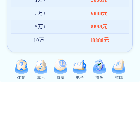
与锋线之间的联系。戈丁的经验和预
判，是防线上最可靠的保障，他会指挥
上一
着整条战线保持紧凑，迫使葡萄牙将进
篇：
攻引向边路。然而，瑞安门德斯的厉害
阿
尔塞
之处在于他并非单一的传球手。当乌拉
面对
圭将防守重心放在封锁他的传球线路上
土耳
其防
时，他完全有能力利用节奏变化进行个
线远
人突破，从而打乱对手的部署。一旦他
射选
择是
能带球推进到禁区前沿，无论是自己起
下一
脚远射，还是吸引防守后分给插上的队
篇：
友，都将创造出极大的威胁。
尼科
威廉
从战术层面分析，瑞安门德斯能否成为
姆斯
面对
破解密集防守的前场支点，关键在于他
沙特