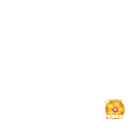
进球的瞬间，而是瑞安门德斯在每一次
触球、每一脚传球中，所展现出的那种
破解密集防守的勇气与智慧。乌拉圭的
防线等待着一个答案，而瑞安门德斯，
正手握改写剧本的笔。他向世人证明，
在足球世界里，最锋利的刀，有时并非
只有进球，还有那足以分割整条防线的
致命一传。葡萄牙能否继续前行，将要
看瑞安门德斯能否将个人的观察与执行
力，转化为球队的胜利之路。