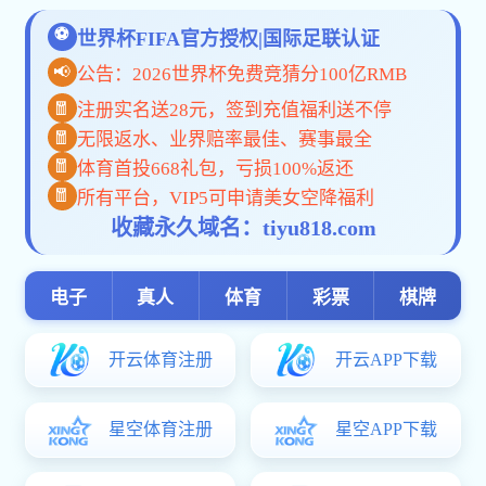
一斑。面对这样一道几乎不可逾越的城
墙，葡萄牙队的头号球星克里斯蒂亚诺·
罗纳尔多自然成为了焦点。但真正决定
葡萄牙能否撬开这道防线的，或许并非C
罗的个人能力，而是其身后的中场发动
机——瑞安门德斯。他能否在乌拉圭的
密集防守中找到缝隙，送出足以撕破对
手防线的致命传球，将成为本场比赛的
最大看点。
瑞安门德斯，这位年仅20岁的葡萄牙中
场新星，在世界杯的舞台上展现出了与
年龄极不相符的成熟与冷静。他在中场
的指挥官角色愈发清晰，不仅是球队由
守转攻的节拍器，更是破解密集防守的