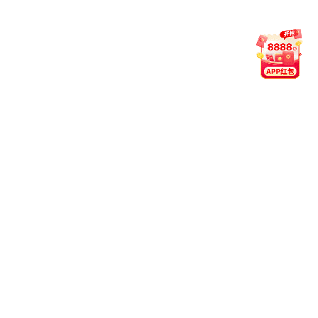
欧冠强强对话中的毕尔巴鄂前场逼抢路
线
在足球战术分析日益精密的今天，欧洲冠军
联赛的顶级对决早已超越了...
2026-07-24