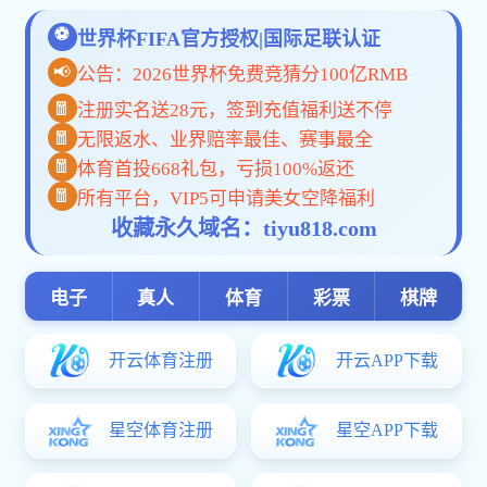
纪律，更可能影响后续淘汰赛的阵容完
整性。本文将从两队历史数据、核心球
员脾气、裁判执法尺度等维度，为你深
度剖析这场对决中的黄牌风向标。
葡萄牙队向来以技术流著称，但他们的
防守动作有时会因激情而失控。比如后
防核心佩佩，虽说经验丰富，但偶尔的
鲁莽铲抢仍是隐患。这位老将一旦面对
乌兹别克斯坦快速反击时的突破，很可
能被迫战术犯规。另外，葡萄牙中场若
昂·马里奥在进攻端的插上过深，回防时
也容易因体能下降而用犯规阻止对手。
数据显示，葡萄牙在大赛中的黄牌数常
高于对手，这与他们强调控球、一旦丢