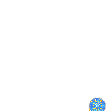
吕迪格在世界杯面对科特迪瓦时向前出
球
在世界杯的舞台上，每一次触球都可能改写
历史的走向。当德国战车遭...
2026-07-25