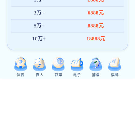
值。
当然，我们不能忽略巴拿马的战术应
对。主帅大概率会采用“菱形切割”策略，
即由一名后腰顶防凯恩的回撤，同时边
后卫内收保护肋部走廊。但这种调整会
付出代价：一旦凯恩利用身体倚住防守
队员，将球分给插上的中场球员（如贝
林厄姆或亨德森），巴拿马防线的横向
移动速度将暴露无遗。有趣的是，凯恩
本赛季面对三中卫体系时，场均能创造
2.1次绝佳机会，而巴拿马在部分热身赛
中尝试过五后卫阵型，但效果并不理
想。这说明，打穿肋部空间不仅依赖凯
恩的个人能力，更需英格兰整体传递节