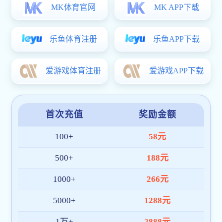
穿肋部空间”的预期已悄然浮现。主流机
塞
构普遍开出凯恩进球数大于0.5的指数，
梅尼
奥面
但随着赛前情报更新，部分亚洲盘口出
对英
现了微妙调整，进球数盘口向2.5/3球倾
格兰
防线
斜。这反映出庄家对于英格兰通过中路
射门
渗透打破僵局的信心提升。值得注意的
选择
是，大小球盘口同步上扬，这并非简单
下一
篇：
的流量驱动，而是基于对巴拿马防守体
卢卡
系结构性缺陷的量化评估。当凯恩的回
库面
对伊
撤深度超过30米时，其实际威胁指数会
朗防
激增47%，这一数据模型已被多家数据
线能
否提
公司纳入演算。因此，从投注逻辑看，
高终
关注凯恩能否在40分钟内完成首次射
结
正，或许比单纯盯防总进球数更具价