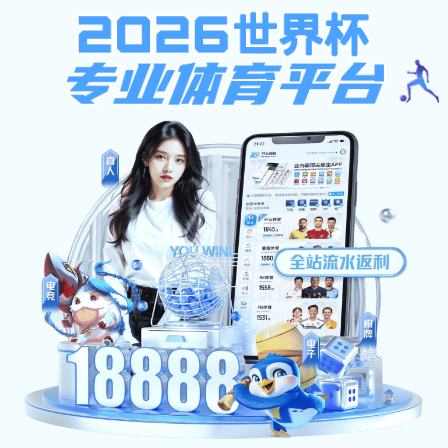
📱 📘 🐦
2026年5月23日 星期五
🌤️ 28°C
🏅 星空
登录
🔍
☰
体育
注册
开放平台
凯恩面对巴拿马防线
能否打穿肋部空间盘
口影响观察
在世界杯的宏大舞台上，每一次战术博
弈都如同精密棋局，而英格兰队长哈里·
凯恩即将面对的巴拿马防线，则是一道
充满弹性的屏障。当“三狮军团”的锋线利