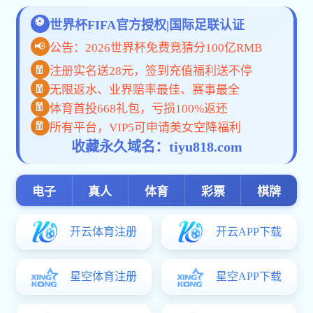
刃与中北美劲旅的钢铁闸门相遇，一个
悬念在球迷与分析师心中升腾：凯恩究
竟能否凭借其标志性的后撤拿球与机敏
跑位，打穿巴拿马防线肋部的空间？这
一命题不仅关乎球队的晋级之路，更在
盘口数据上悄然释放出微妙的信号。本
文将从战术拆解、球员特性与市场波动
三个维度，深度剖析这场交锋的核心看
点。
巴拿马的防守体系向来以硬朗著称，但
面对顶级射手时，其四后卫与双后腰间
的衔接区域常成为薄弱环节。凯恩的独
特价值在于，他并非传统站桩中锋，而
是善于回撤至中场接球，吸引防守后突