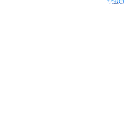
三笘薰在日本与突尼斯一战中禁区抢点
时
在三笘薰的足球世界里，禁区前沿的每一步
都像是与时间赛跑的精密计...
2026-07-25