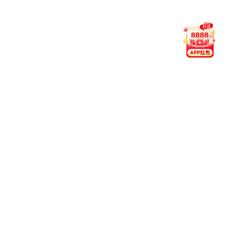
欧冠勒沃库森对阵法兰克福回撤后的推
进
在德甲这片战术博弈的高原上，勒沃库森与
法兰克福的对决从来不是简...
延
2026-07-25
伸
阅
读