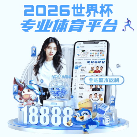
📱 📘 🐦
2026年5月23日 星期五
🌤️ 28°C
🏅 星空
登录
🔍
☰
体育
注册
开放平台
埃德森阿尔瓦雷斯对
阵韩国队小组赛盯防
任务数据预测
世界杯的舞台上，每一个细节都可能成
为决定胜负的关键。当墨西哥队与韩国
队在小组赛中狭路相逢，人们或许会首
先想到那些闪亮的前锋名字，却往往忽