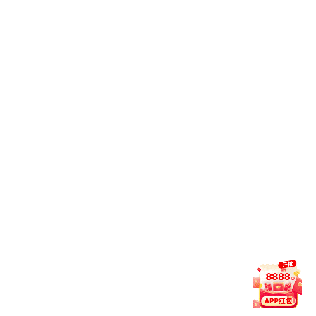
聚焦勒沃库森欧冠关键战中路渗透效率
将
在欧冠联赛的宏大叙事中，勒沃库森正以一
种令人耳目一新的姿态吸引...
2026-07-24
延
伸
阅
读